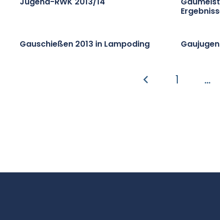
Jugend-RWK 2013/14
Gaumeist
Ergebnis
Gauschießen 2013 in Lampoding
Gaujugen
1
…