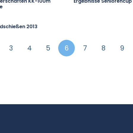
erschaften KK-100m
Ergebnisse Seniorencup
se
dschießen 2013
3
4
5
6
7
8
9