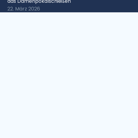
das Damenpokalschießen
22. März 2026
Die neuen Gaukönige 2026 sind Alexandra Günther,
Alexander Seehuber, Klaus Ziegler, Josef Ilmauer,
Stephan Schaller und Gundolf Steiner
27. Januar 2026
Baumann Lena aus Lampoding ist neue
Gaujugendkönigin im Rupertigau
8. Dezember 2025
Damenmannschaftsschießen bei der SG
Schützenblut Lampoding begeistert mit
Rekordbeteiligung
15. Oktober 2025
Anmeldung Offene Oberbayerische Blasrohr-
Meisterschaften 2026