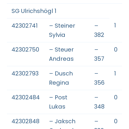
SG Ulrichshögl 1
1
42302741
– Steiner
–
Sylvia
382
42302750
– Steuer
–
0
Andreas
357
42302793
– Dusch
–
1
Regina
356
42302484
– Post
–
0
Lukas
348
42302848
– Jaksch
–
0