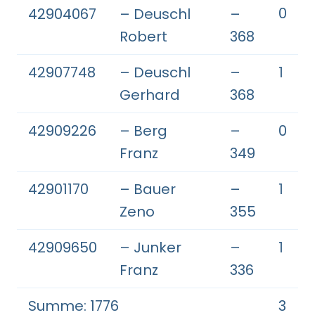
0
42904067
– Deuschl
–
Robert
368
42907748
– Deuschl
–
1
Gerhard
368
42909226
– Berg
–
0
Franz
349
42901170
– Bauer
–
1
Zeno
355
42909650
– Junker
–
1
Franz
336
Summe: 1776
3