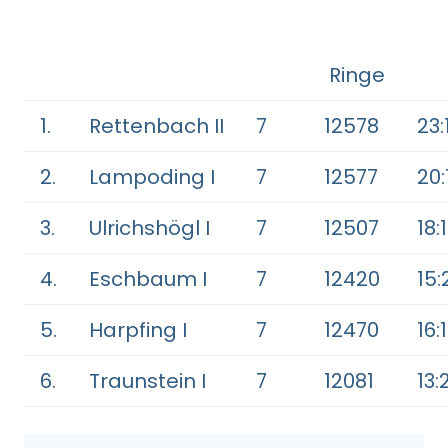
Ringe
1.
Rettenbach II
7
12578
23:
2.
Lampoding I
7
12577
20:
3.
Ulrichshögl I
7
12507
18:
4.
Eschbaum I
7
12420
15:
5.
Harpfing I
7
12470
16:
6.
Traunstein I
7
12081
13: