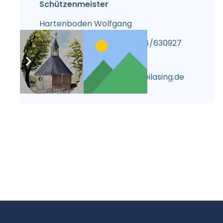
Schützenmeister
Hartenboden Wolfgang
08654/64213 oder 08654/630927
wolfgang.hartenboden@freilasing.de