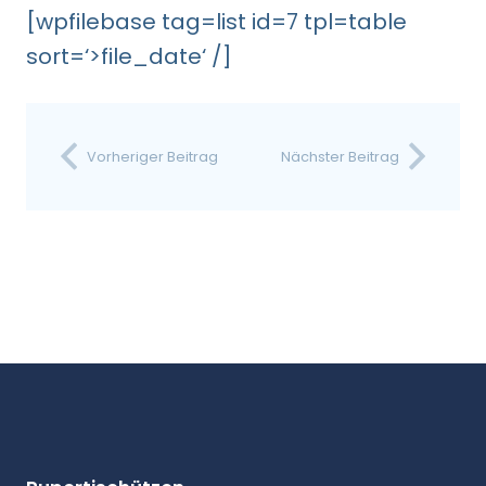
[wpfilebase tag=list id=7 tpl=table
sort=‘>file_date‘ /]
Vorheriger Beitrag
Nächster Beitrag