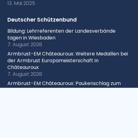
13. Mai 2025
Deutscher Schützenbund
Bildung: Lehrreferenten der Landesverbände
tagen in Wiesbaden
7. August 2026
Armbrust-EM Châteauroux: Weitere Medaillen bei
der Armbrust Europameisterschaft in
Châteauroux
7. August 2026
Armbrust-EM Châteauroux: Paukenschlag zum
Start der Armbrust-EM in Châteauroux
6. August 2026
DM Target Sprint Hatten: Spitzensport und High-
Tech-Premiere in Hatten
6. August 2026
H&N Förderpreis 2026: 151 Bewerbungen zeigen
starke Jugendarbeit