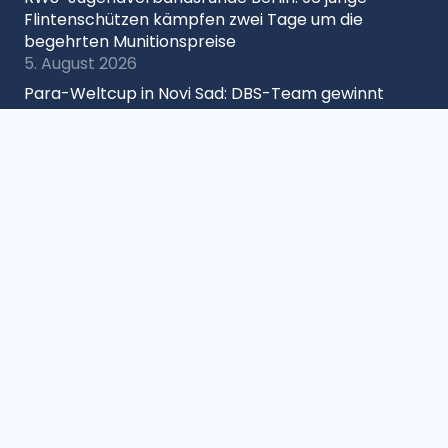
Flintenschützen kämpfen zwei Tage um die
begehrten Munitionspreise
5. August 2026
Para-Weltcup in Novi Sad: DBS-Team gewinnt
Bronze im Liegendschießen
3. August 2026
Bundesligafinale LG/LP: Drei weitere Jahre in
Rotenburg an der Fulda
3. August 2026