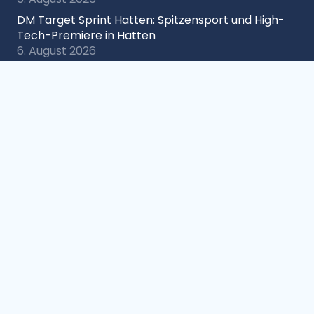
DM Target Sprint Hatten: Spitzensport und High-
Tech-Premiere in Hatten
6. August 2026
H&N Förderpreis 2026: 151 Bewerbungen zeigen
starke Jugendarbeit
6. August 2026
DM Bogen Schüler: Limitzahlen für die DM Bogen
Schüler in Suhl veröffentlicht
5. August 2026
DM Bogen im Freien: Limitzahlen für die DM Bogen
in Wiesbaden veröffentlicht
5. August 2026