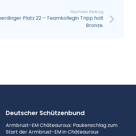
Nächster Beitrag
rdinger Platz 22 – Teamkollegin Tripp holt
Bronze.
Deutscher Schützenbund
Armbrust-EM Châteauroux: Paukenschlag zum
Start der Armbrust-EM in Châteauroux